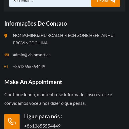
Enviar
Informações De Contato
NO659,MINGZHU ROAD,HI-TECH ZONE,HEFEI,ANHUI
PROVINCE,CHINA
admin@visionsort.cn
+8613655554449
Make An Appointment
Continue lendo, mantenha-se informado, inscreva-se e
convidamos você a nos dizer o que pensa.
Ligue para nós :
+8613655554449