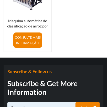
Máquina automática de
classificação de arroz por
cor, com 384 canais,
fornecida diretamente da
CONSULTE MAIS
fábrica.
INFORMAÇÃO
Subscribe & Follow us
Subscribe & Get More
Information