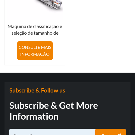
Máquina de classificação e
seleção de tamanho de
tangerinas verdes
inteligentes, de alta
CONSULTE MAIS
precisão, para a indústria
INFORMAÇÃO
de classificação de frutas.
Subscribe & Follow us
Subscribe & Get More
Information