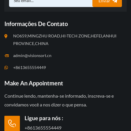
Enviar
Informações De Contato
NO659,MINGZHU ROAD,HI-TECH ZONE,HEFEI,ANHUI
PROVINCE,CHINA
admin@visionsort.cn
+8613655554449
Make An Appointment
Continue lendo, mantenha-se informado, inscreva-se e
convidamos você a nos dizer o que pensa.
Ligue para nós :
+8613655554449