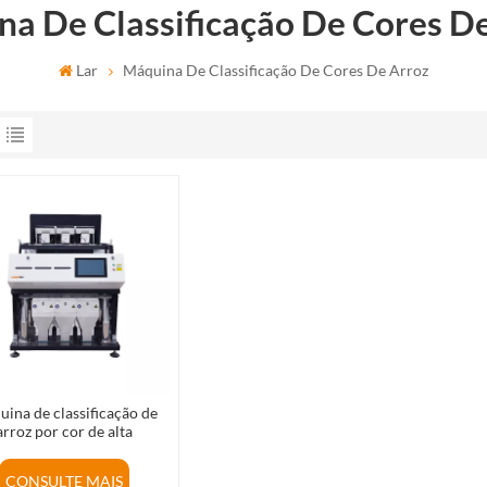
a De Classificação De Cores D
Lar
Máquina De Classificação De Cores De Arroz
ina de classificação de
arroz por cor de alta
acidade, fabricante de
ficadoras de arroz por cor
CONSULTE MAIS
na China.