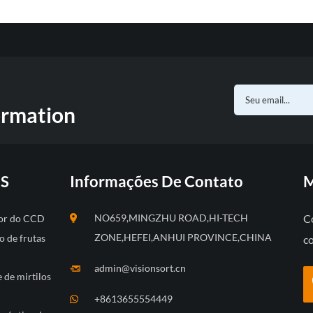
ormation
S
Informações De Contato
M
NO659,MINGZHU ROAD,HI-TECH
C
 cor do CCD
ZONE,HEFEI,ANHUI PROVINCE,CHINA
o de frutas
c
admin@visionsort.cn
e de mirtilos
+8613655554449