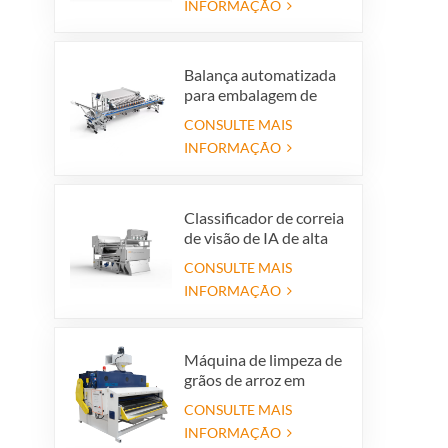
INFORMAÇÃO
de vidro coloridas para
produção de reciclagem
de vidro
Balança automatizada
para embalagem de
mirtilos que economiza
CONSULTE MAIS
mão de obra com
INFORMAÇÃO
sistema de rejeição
integrado
Classificador de correia
de visão de IA de alta
precisão
CONSULTE MAIS
INFORMAÇÃO
Máquina de limpeza de
grãos de arroz em
casca, peneira
CONSULTE MAIS
vibratória para limpeza
INFORMAÇÃO
de arroz em casca,