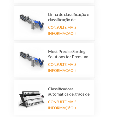
limpador vibratório
Linha de classificação e
classificação de
tâmaras premium -
CONSULTE MAIS
Aumente o valor do seu
INFORMAÇÃO
produto e o lucro da
exportação
Most Precise Sorting
Solutions for Premium
Quality Dates, Date
CONSULTE MAIS
Grader powered by
INFORMAÇÃO
VSEE AI technology
Classificadora
automática de grãos de
arroz por cor e formato,
CONSULTE MAIS
com 12 calhas.
INFORMAÇÃO