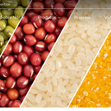
sort.cn
Sobre Nós
Produtos
Projetos
Víd