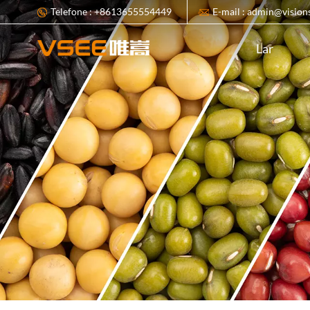
Telefone : +8613655554449
E-mail : admin@vision
Lar