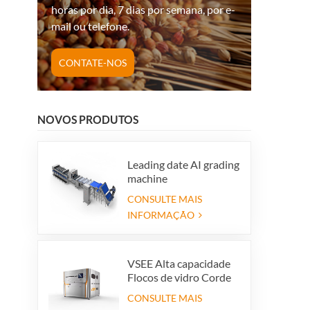
horas por dia, 7 dias por semana, por e-
mail ou telefone.
CONTATE-NOS
NOVOS PRODUTOS
Leading date AI grading
machine
CONSULTE MAIS
INFORMAÇÃO
VSEE Alta capacidade
Flocos de vidro Corde
de cores Máquinas de
CONSULTE MAIS
classificação de cores