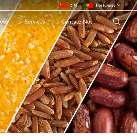
Português
CN
eos
Serviços
Contate-Nos
English
français
русский
español
português
ไทย
Indonesia
Tiếng việt