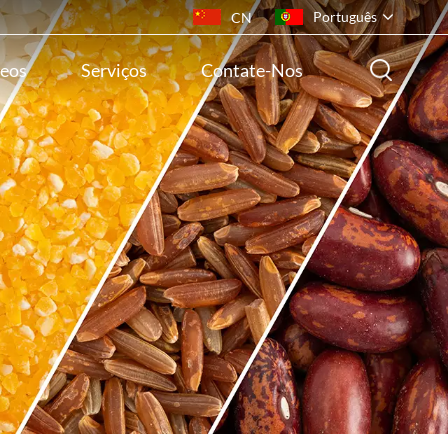
Português
CN
eos
Serviços
Contate-Nos
English
français
русский
español
português
ไทย
Indonesia
Tiếng việt