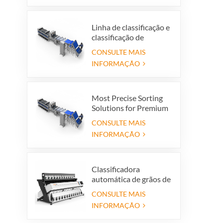
limpador vibratório
Linha de classificação e
classificação de
tâmaras premium -
CONSULTE MAIS
Aumente o valor do seu
INFORMAÇÃO
produto e o lucro da
exportação
Most Precise Sorting
Solutions for Premium
Quality Dates, Date
CONSULTE MAIS
Grader powered by
INFORMAÇÃO
VSEE AI technology
Classificadora
automática de grãos de
arroz por cor e formato,
CONSULTE MAIS
com 12 calhas.
INFORMAÇÃO