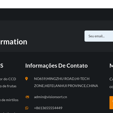
ormation
S
Informações De Contato
M
NO659,MINGZHU ROAD,HI-TECH
C
 cor do CCD
ZONE,HEFEI,ANHUI PROVINCE,CHINA
o de frutas
c
admin@visionsort.cn
e de mirtilos
+8613655554449