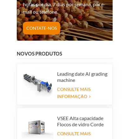
horas por dia, 7 dias por semana, por e-
mail ou telefone.
CONTATE-NOS
NOVOS PRODUTOS
Leading date AI grading
machine
CONSULTE MAIS
INFORMAÇÃO
VSEE Alta capacidade
Flocos de vidro Corde
de cores Máquinas de
CONSULTE MAIS
classificação de cores