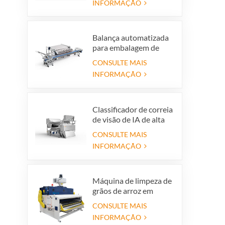
INFORMAÇÃO
de vidro coloridas para
produção de reciclagem
de vidro
Balança automatizada
para embalagem de
mirtilos que economiza
CONSULTE MAIS
mão de obra com
INFORMAÇÃO
sistema de rejeição
integrado
Classificador de correia
de visão de IA de alta
precisão
CONSULTE MAIS
INFORMAÇÃO
Máquina de limpeza de
grãos de arroz em
casca, peneira
CONSULTE MAIS
vibratória para limpeza
INFORMAÇÃO
de arroz em casca,