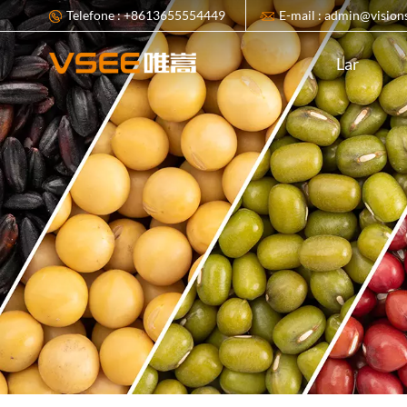
Telefone : +8613655554449
E-mail : admin@vision
Lar