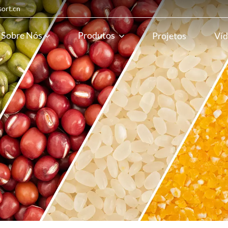
sort.cn
Sobre Nós
Produtos
Projetos
Víd