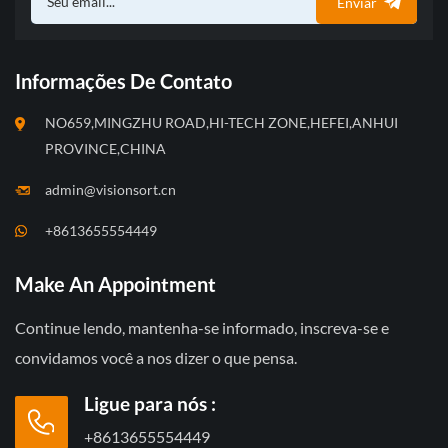
Enviar
Informações De Contato
NO659,MINGZHU ROAD,HI-TECH ZONE,HEFEI,ANHUI
PROVINCE,CHINA
admin@visionsort.cn
+8613655554449
Make An Appointment
Continue lendo, mantenha-se informado, inscreva-se e
convidamos você a nos dizer o que pensa.
Ligue para nós :
+8613655554449